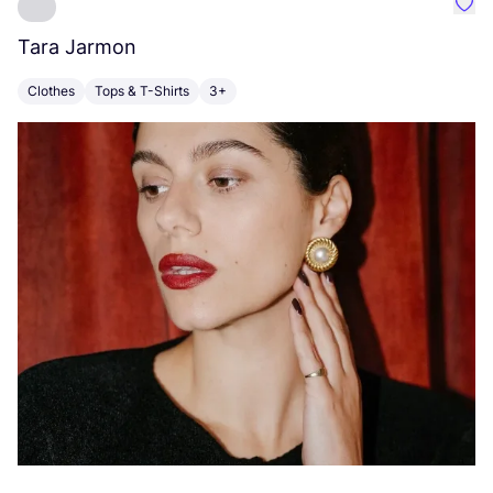
Favo
Tara Jarmon
A
Clothes
Tops & T-Shirts
3+
K