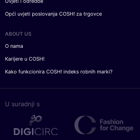
Uvjeti i odredbe
Opći uvjeti poslovanja COSH! za trgovce
ABOUT US
O nama
Karijere u COSH!
Kako funkcionira COSH! indeks robnih marki?
U surad­nji s