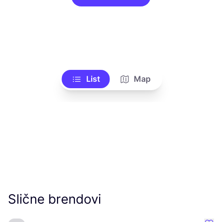
List
Map
Slične brendovi