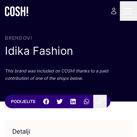
BRENDOVI
Idika Fashion
This brand was inclu­ded on
COSH
! than­ks to a paid
con­tri­bu­ti­on of one of the shops below.
PODIJELITE
Detalji