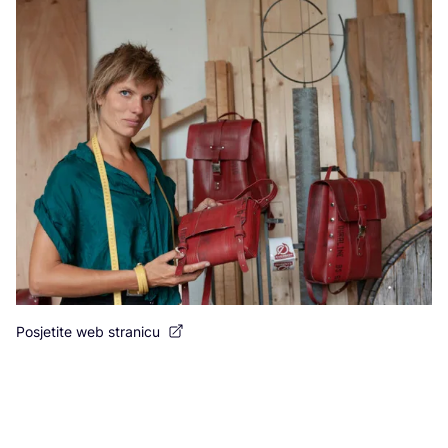
Po
Posjetite web stranicu