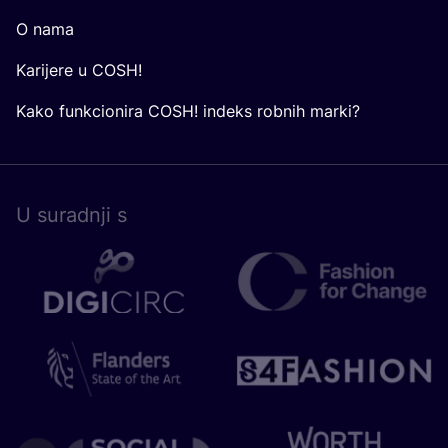
O nama
Karijere u COSH!
Kako funkcionira COSH! indeks robnih marki?
U surad­nji s