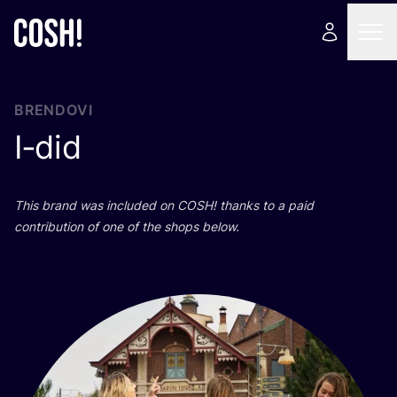
BRENDOVI
I‑did
This brand was inclu­ded on
COSH
! than­ks to a paid
con­tri­bu­ti­on of one of the shops below.