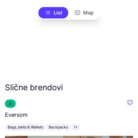
List
Map
Slične brendovi
A
Favo
Eversom
M
Bags, belts & Wallets
Backpacks
1+
B