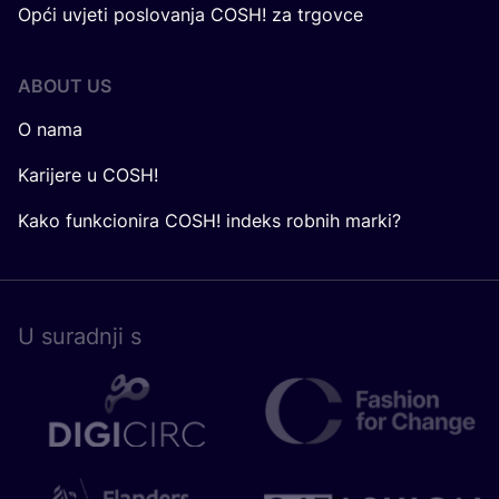
Opći uvjeti poslovanja COSH! za trgovce
ABOUT US
O nama
Karijere u COSH!
Kako funkcionira COSH! indeks robnih marki?
U surad­nji s