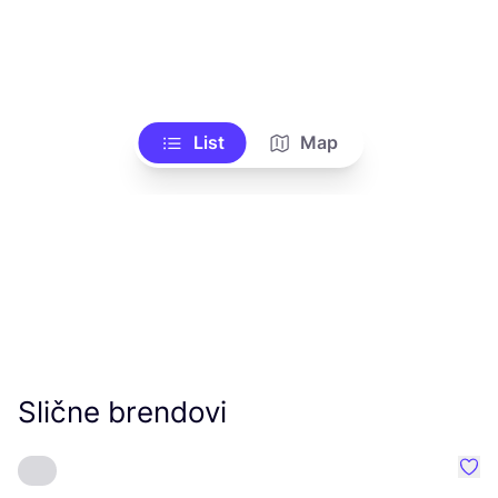
List
Map
Slične brendovi
Favo