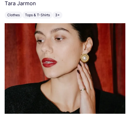
Tara Jarmon
A
Clothes
Tops & T-Shirts
3+
K