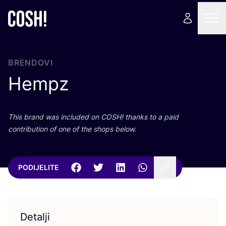
BRENDOVI
Hempz
This brand was inclu­ded on
COSH
! than­ks to a paid
con­tri­bu­ti­on of one of the shops below.
PODIJELITE
Detalji