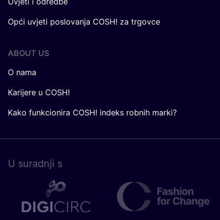
Uvjeti i odredbe
Opći uvjeti poslovanja COSH! za trgovce
ABOUT US
O nama
Karijere u COSH!
Kako funkcionira COSH! indeks robnih marki?
U surad­nji s