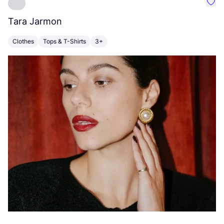
Favo
Tara Jarmon
A
Clothes
Tops & T-Shirts
3+
K