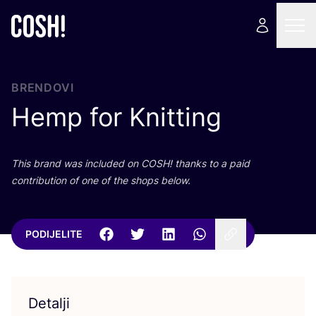
BRENDOVI
Hemp for Knitting
This brand was inclu­ded on
COSH
! than­ks to a paid
con­tri­bu­ti­on of one of the shops below.
PODIJELITE
Detalji