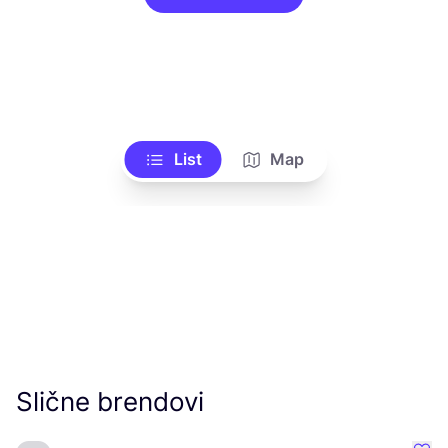
List
Map
Slične brendovi