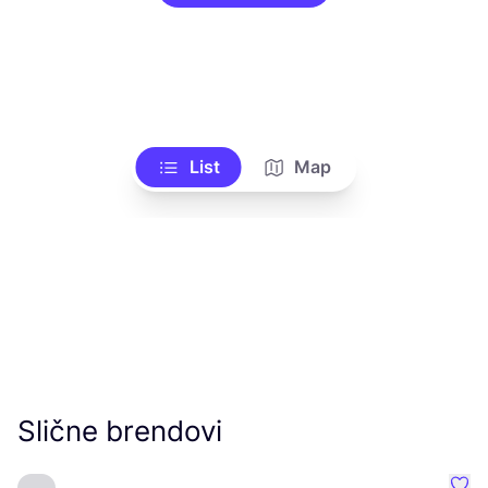
List
Map
Slične brendovi