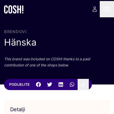
BRENDOVI
Hänska
This brand was inclu­ded on
COSH
! than­ks to a paid
con­tri­bu­ti­on of one of the shops below.
PODIJELITE
Detalji