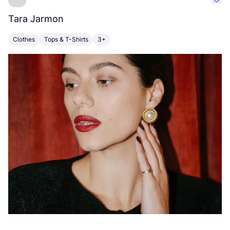
Favo
Tara Jarmon
A
Clothes
Tops & T-Shirts
3+
K