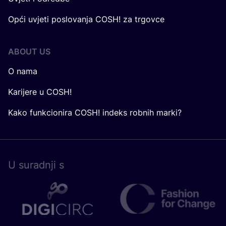
Opći uvjeti poslovanja COSH! za trgovce
ABOUT US
O nama
Karijere u COSH!
Kako funkcionira COSH! indeks robnih marki?
U surad­nji s