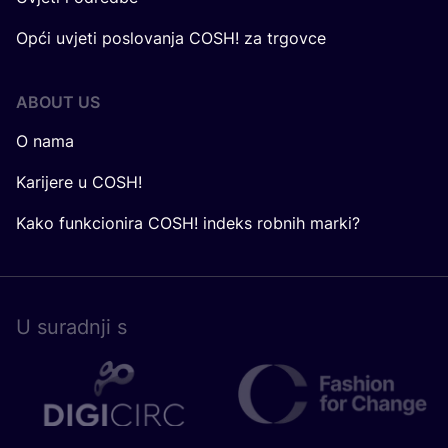
Opći uvjeti poslovanja COSH! za trgovce
ABOUT US
O nama
Karijere u COSH!
Kako funkcionira COSH! indeks robnih marki?
U surad­nji s