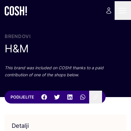
BRENDOVI
H
&
M
This brand was inclu­ded on
COSH
! than­ks to a paid
con­tri­bu­ti­on of one of the shops below.
PODIJELITE
Detalji