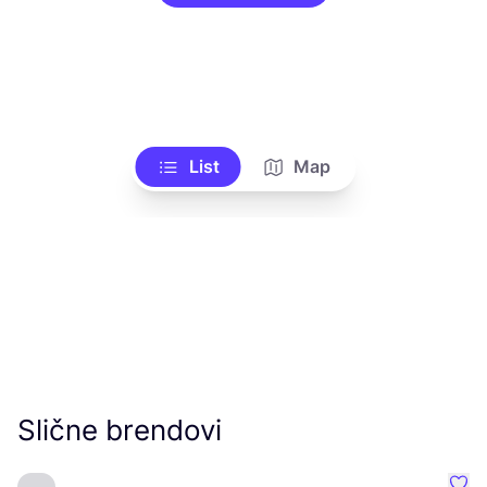
List
Map
Slične brendovi