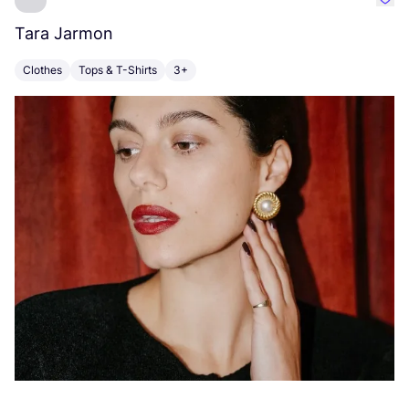
Favo
Tara Jarmon
A
Clothes
Tops & T-Shirts
3+
K