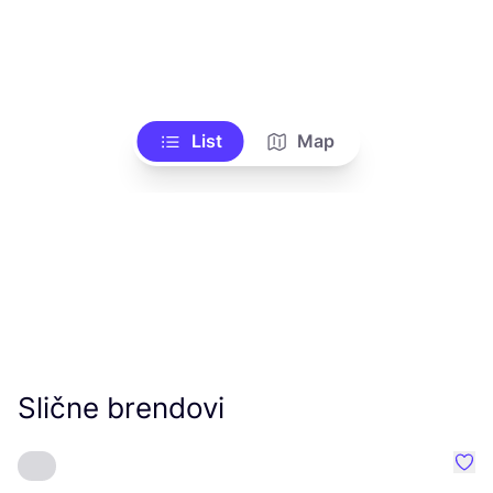
List
Map
Slične brendovi
Favo