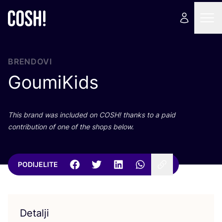
BRENDOVI
GoumiKids
This brand was inclu­ded on
COSH
! than­ks to a paid
con­tri­bu­ti­on of one of the shops below.
PODIJELITE
Detalji