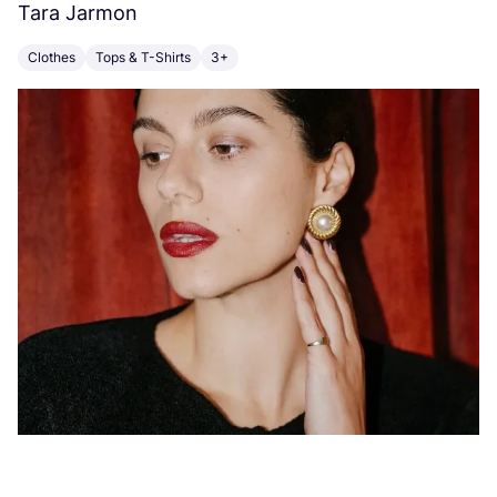
Tara Jarmon
A
Clothes
Tops & T-Shirts
3+
K