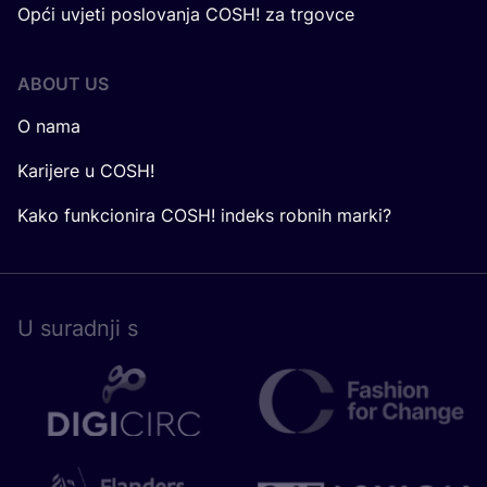
Opći uvjeti poslovanja COSH! za trgovce
ABOUT US
O nama
Karijere u COSH!
Kako funkcionira COSH! indeks robnih marki?
U surad­nji s