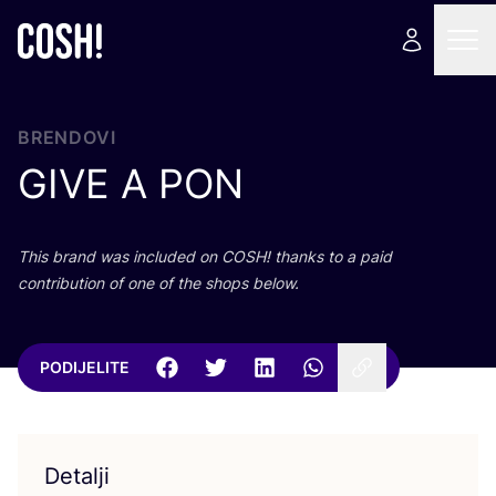
BRENDOVI
GIVE
A
PON
This brand was inclu­ded on
COSH
! than­ks to a paid
con­tri­bu­ti­on of one of the shops below.
PODIJELITE
Detalji