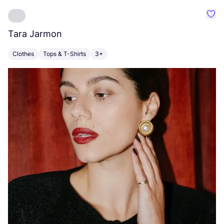
Favo
Tara Jarmon
A
Clothes
Tops & T-Shirts
3+
K