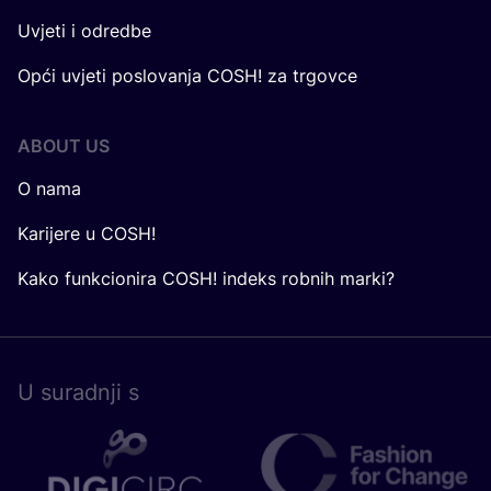
Uvjeti i odredbe
Opći uvjeti poslovanja COSH! za trgovce
ABOUT US
O nama
Karijere u COSH!
Kako funkcionira COSH! indeks robnih marki?
U surad­nji s