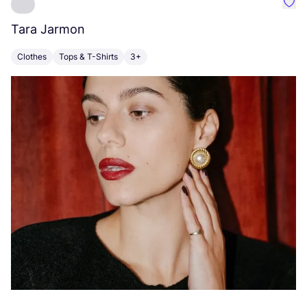
Favo
Tara Jarmon
A
Clothes
Tops & T-Shirts
3+
K