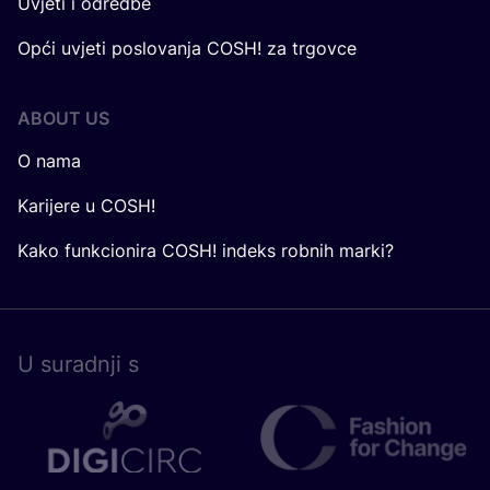
Uvjeti i odredbe
Opći uvjeti poslovanja COSH! za trgovce
ABOUT US
O nama
Karijere u COSH!
Kako funkcionira COSH! indeks robnih marki?
U surad­nji s