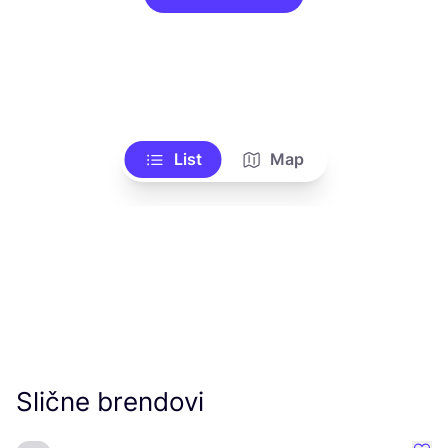
List
Map
Slične brendovi