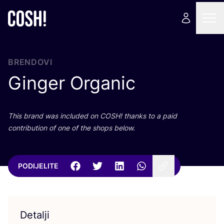
BRENDOVI
Ginger Organic
This brand was inclu­ded on
COSH
! than­ks to a paid
con­tri­bu­ti­on of one of the shops below.
PODIJELITE
Detalji