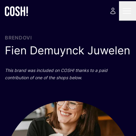
BRENDOVI
Fien Demuynck Juwelen
This brand was inclu­ded on
COSH
! than­ks to a paid
con­tri­bu­ti­on of one of the shops below.