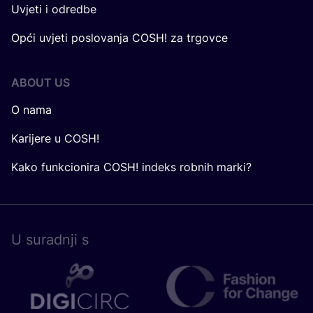
Uvjeti i odredbe
Opći uvjeti poslovanja COSH! za trgovce
ABOUT US
O nama
Karijere u COSH!
Kako funkcionira COSH! indeks robnih marki?
U surad­nji s