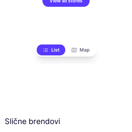
View all stores
List
Map
Slične brendovi