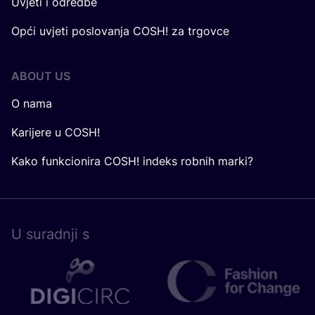
Uvjeti i odredbe
Opći uvjeti poslovanja COSH! za trgovce
ABOUT US
O nama
Karijere u COSH!
Kako funkcionira COSH! indeks robnih marki?
U surad­nji s