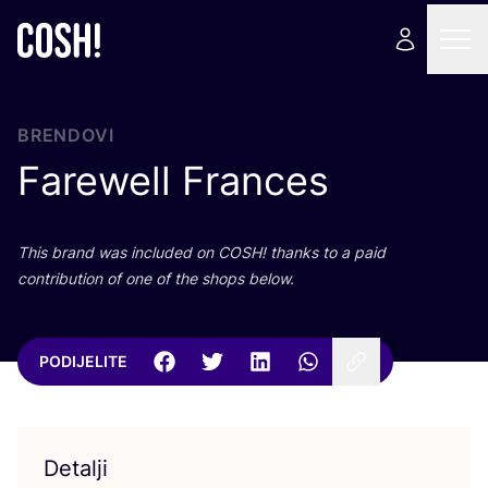
BRENDOVI
Farewell Frances
This brand was inclu­ded on
COSH
! than­ks to a paid
con­tri­bu­ti­on of one of the shops below.
PODIJELITE
Detalji