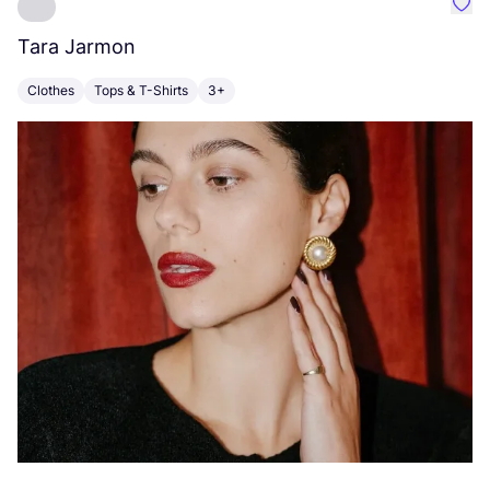
Favo
Tara Jarmon
A
Clothes
Tops & T-Shirts
3+
K