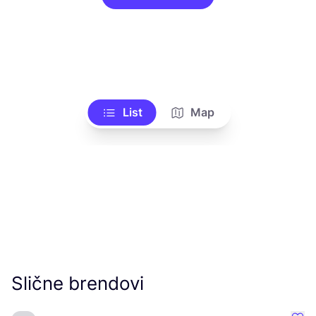
List
Map
Slične brendovi