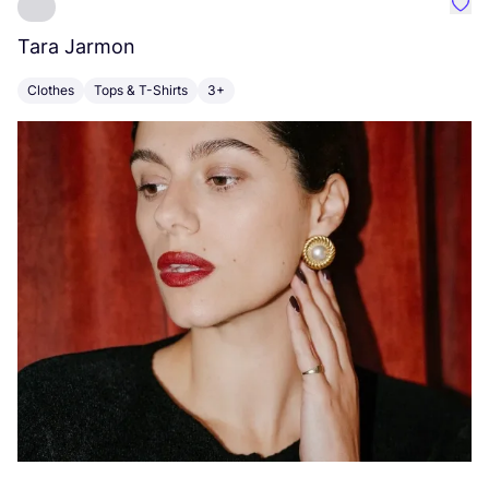
Favo
Tara Jarmon
A
Clothes
Tops & T-Shirts
3+
K