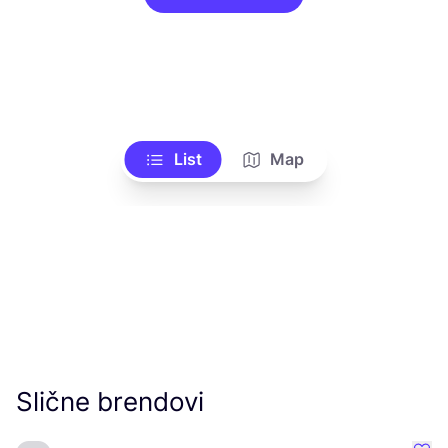
List
Map
Slične brendovi