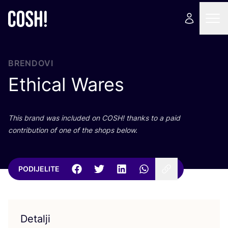
BRENDOVI
Ethical Wares
This brand was inclu­ded on
COSH
! than­ks to a paid
con­tri­bu­ti­on of one of the shops below.
PODIJELITE
Detalji