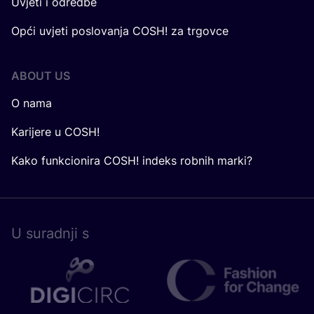
Uvjeti i odredbe
Opći uvjeti poslovanja COSH! za trgovce
ABOUT US
O nama
Karijere u COSH!
Kako funkcionira COSH! indeks robnih marki?
U surad­nji s