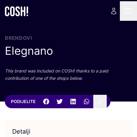
BRENDOVI
Elegnano
This brand was inclu­ded on
COSH
! than­ks to a paid
con­tri­bu­ti­on of one of the shops below.
PODIJELITE
Detalji