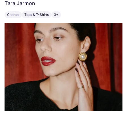
Tara Jarmon
A
Clothes
Tops & T-Shirts
3+
K