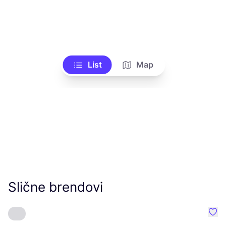
List
Map
Slične brendovi
Favo