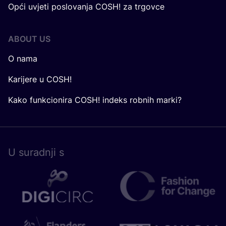
Opći uvjeti poslovanja COSH! za trgovce
ABOUT US
O nama
Karijere u COSH!
Kako funkcionira COSH! indeks robnih marki?
U surad­nji s