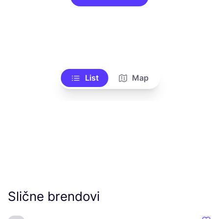
List
Map
Slične brendovi