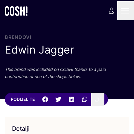
BRENDOVI
Edwin Jagger
This brand was inclu­ded on
COSH
! than­ks to a paid
con­tri­bu­ti­on of one of the shops below.
PODIJELITE
Detalji