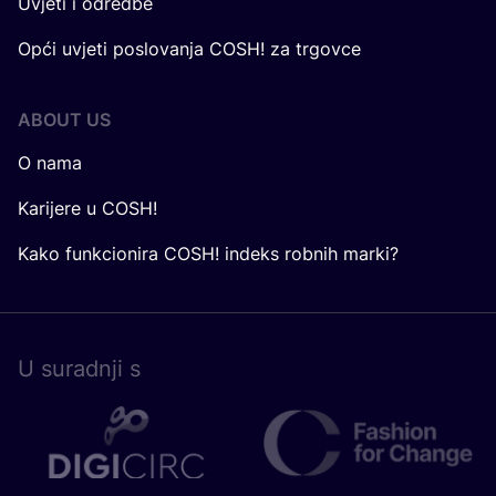
Uvjeti i odredbe
Opći uvjeti poslovanja COSH! za trgovce
ABOUT US
O nama
Karijere u COSH!
Kako funkcionira COSH! indeks robnih marki?
U surad­nji s