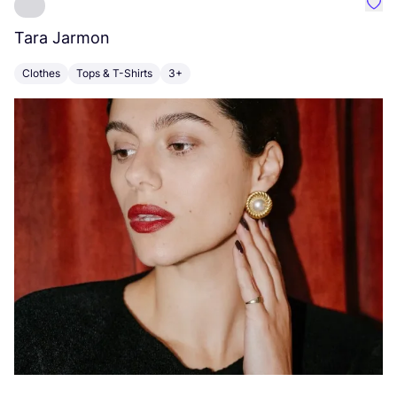
Favo
Tara Jarmon
A
Clothes
Tops & T-Shirts
3+
K