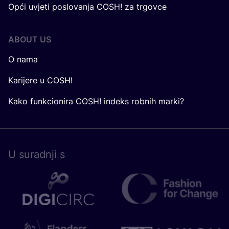
Opći uvjeti poslovanja COSH! za trgovce
ABOUT US
O nama
Karijere u COSH!
Kako funkcionira COSH! indeks robnih marki?
U surad­nji s