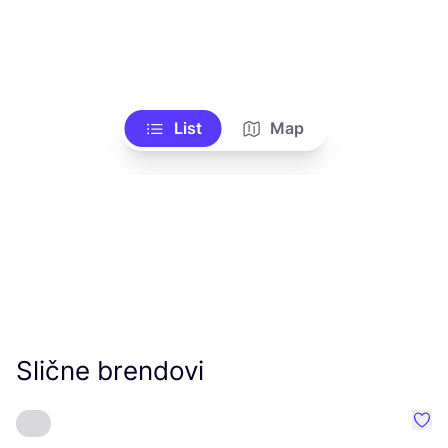
List
Map
Slične brendovi
Favo