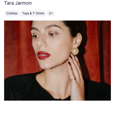
Tara Jarmon
A
Clothes
Tops & T-Shirts
3+
K