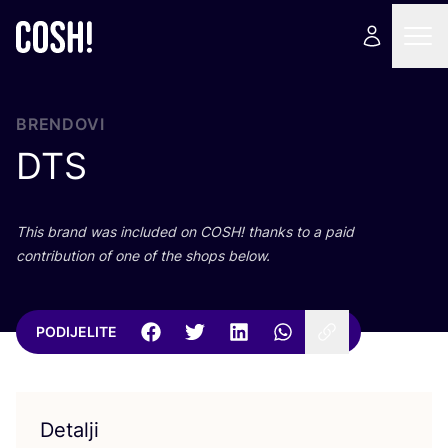
BRENDOVI
DTS
This brand was inclu­ded on
COSH
! than­ks to a paid
con­tri­bu­ti­on of one of the shops below.
PODIJELITE
Detalji