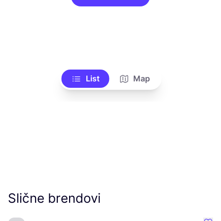
List
Map
Slične brendovi