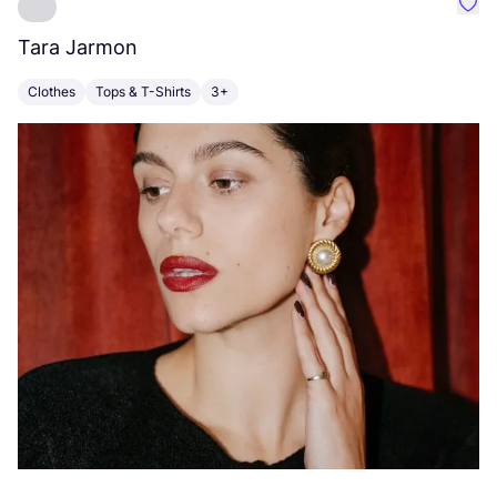
Favo
Tara Jarmon
A
Clothes
Tops & T-Shirts
3+
K