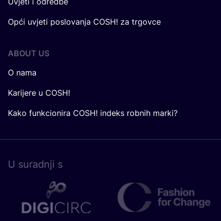
Uvjeti i odredbe
Opći uvjeti poslovanja COSH! za trgovce
ABOUT US
O nama
Karijere u COSH!
Kako funkcionira COSH! indeks robnih marki?
U surad­nji s