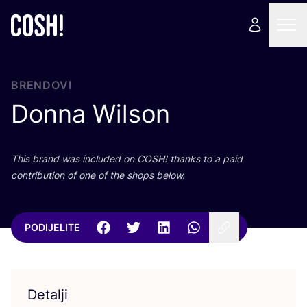
BRENDOVI
Donna Wilson
This brand was inclu­ded on
COSH
! than­ks to a paid
con­tri­bu­ti­on of one of the shops below.
PODIJELITE
Detalji