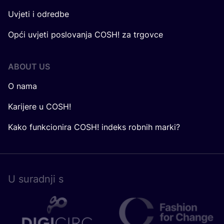
Uvjeti i odredbe
Opći uvjeti poslovanja COSH! za trgovce
ABOUT US
O nama
Karijere u COSH!
Kako funkcionira COSH! indeks robnih marki?
U surad­nji s