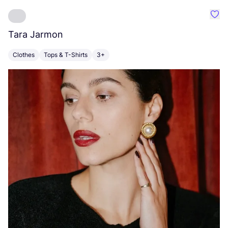
Favo
Tara Jarmon
A
Clothes
Tops & T-Shirts
3+
K