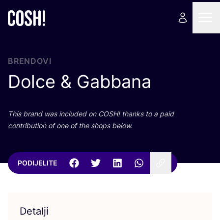
BRENDOVI
Dolce
&
Gabbana
This brand was inclu­ded on
COSH
! than­ks to a paid
con­tri­bu­ti­on of one of the shops below.
PODIJELITE
Detalji