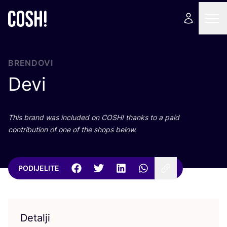
BRENDOVI
Devi
This brand was inclu­ded on
COSH
! than­ks to a paid
con­tri­bu­ti­on of one of the shops below.
PODIJELITE
Detalji