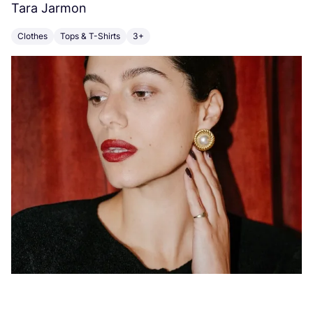
Tara Jarmon
A
Clothes
Tops & T-Shirts
3+
K