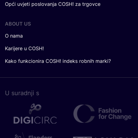
Opći uvjeti poslovanja COSH! za trgovce
ABOUT US
O nama
Karijere u COSH!
Kako funkcionira COSH! indeks robnih marki?
U surad­nji s