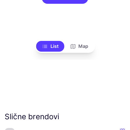
List
Map
Slične brendovi