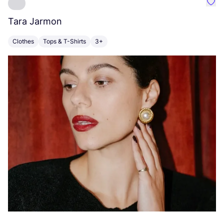
Favo
Tara Jarmon
A
Clothes
Tops & T-Shirts
3+
K