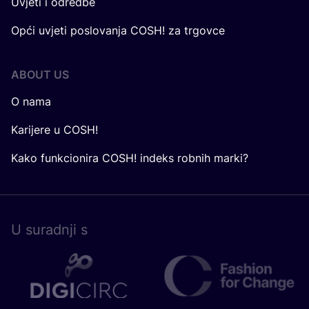
Uvjeti i odredbe
Opći uvjeti poslovanja COSH! za trgovce
ABOUT US
O nama
Karijere u COSH!
Kako funkcionira COSH! indeks robnih marki?
U surad­nji s