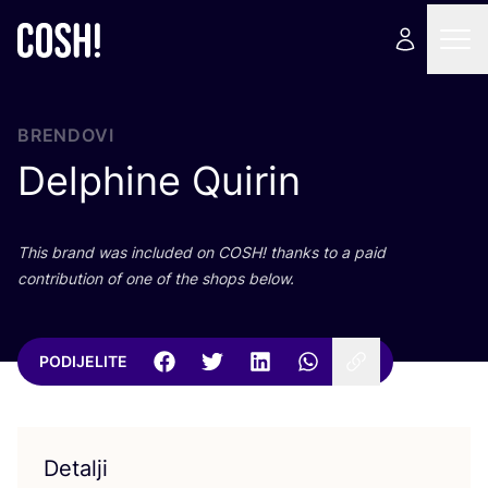
BRENDOVI
Delphine Quirin
This brand was inclu­ded on
COSH
! than­ks to a paid
con­tri­bu­ti­on of one of the shops below.
PODIJELITE
Detalji