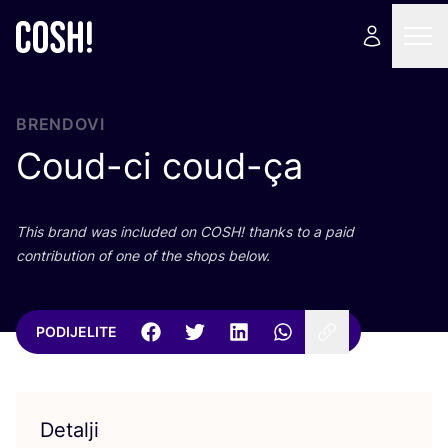
BRENDOVI
Coud-ci coud-ça
This brand was inclu­ded on
COSH
! than­ks to a paid
con­tri­bu­ti­on of one of the shops below.
PODIJELITE
Detalji