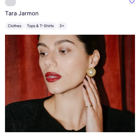
Favo
Tara Jarmon
A
Clothes
Tops & T-Shirts
3+
K