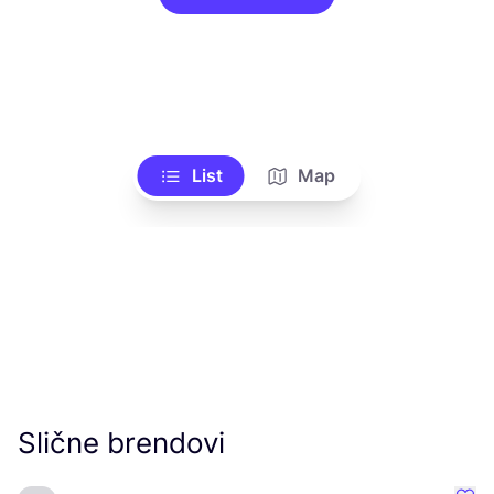
List
Map
Slične brendovi