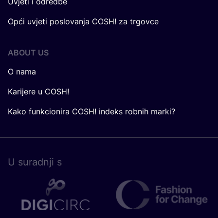
Uvjeti i odredbe
Opći uvjeti poslovanja COSH! za trgovce
ABOUT US
O nama
Karijere u COSH!
Kako funkcionira COSH! indeks robnih marki?
U surad­nji s