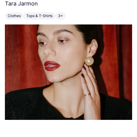
Tara Jarmon
A
Clothes
Tops & T-Shirts
3+
K