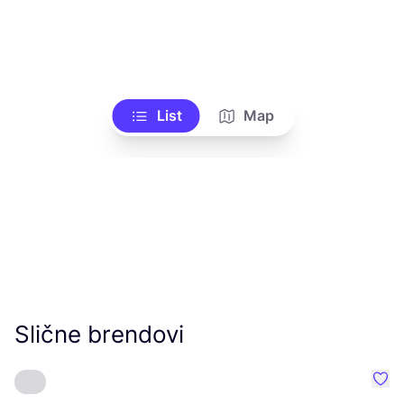
List
Map
Slične brendovi
Favo