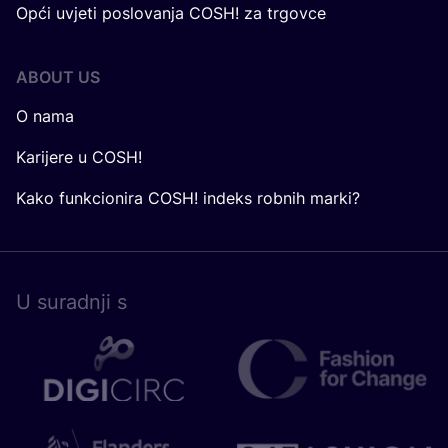
Opći uvjeti poslovanja COSH! za trgovce
ABOUT US
O nama
Karijere u COSH!
Kako funkcionira COSH! indeks robnih marki?
U surad­nji s