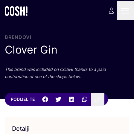
BRENDOVI
Clover Gin
This brand was inclu­ded on
COSH
! than­ks to a paid
con­tri­bu­ti­on of one of the shops below.
PODIJELITE
Detalji