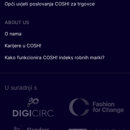
Opći uvjeti poslovanja COSH! za trgovce
ABOUT US
O nama
Karijere u COSH!
Kako funkcionira COSH! indeks robnih marki?
U surad­nji s