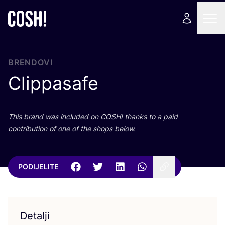
BRENDOVI
Clippasafe
This brand was inclu­ded on
COSH
! than­ks to a paid
con­tri­bu­ti­on of one of the shops below.
PODIJELITE
Detalji