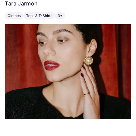
Tara Jarmon
A
Clothes
Tops & T-Shirts
3+
K