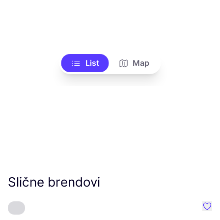
List
Map
Slične brendovi
Favo