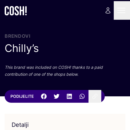
BRENDOVI
Chilly’s
This brand was inclu­ded on
COSH
! than­ks to a paid
con­tri­bu­ti­on of one of the shops below.
PODIJELITE
Detalji