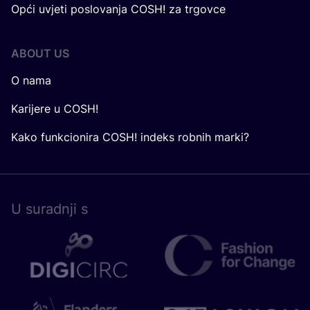
Opći uvjeti poslovanja COSH! za trgovce
ABOUT US
O nama
Karijere u COSH!
Kako funkcionira COSH! indeks robnih marki?
U surad­nji s