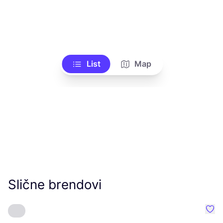
List
Map
Slične brendovi
Favo