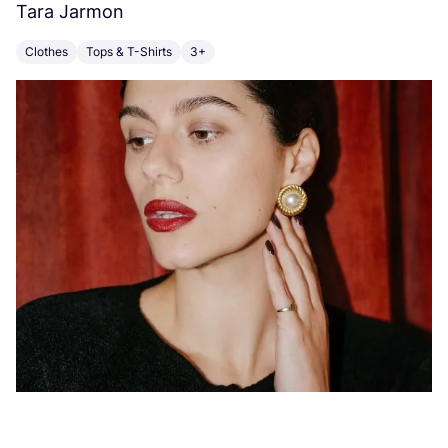
Tara Jarmon
A
Clothes
Tops & T-Shirts
3+
K