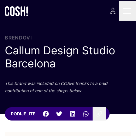
BRENDOVI
Callum Design Studio
Barcelona
This brand was inclu­ded on
COSH
! than­ks to a paid
con­tri­bu­ti­on of one of the shops below.
PODIJELITE