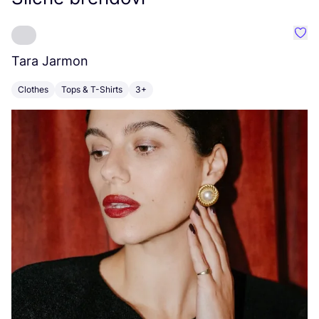
Favo
Tara Jarmon
A
Clothes
Tops & T-Shirts
3+
K