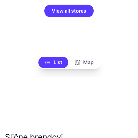
View all stores
List
Map
Slične brendovi