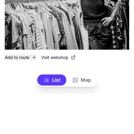
Add to route
Visit webshop
List
Map