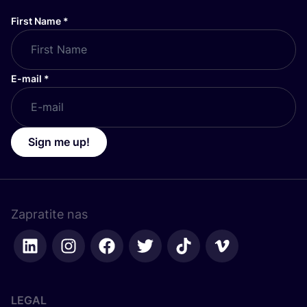
First Name
*
E-mail
*
Sign me up!
Zapratite nas
LEGAL