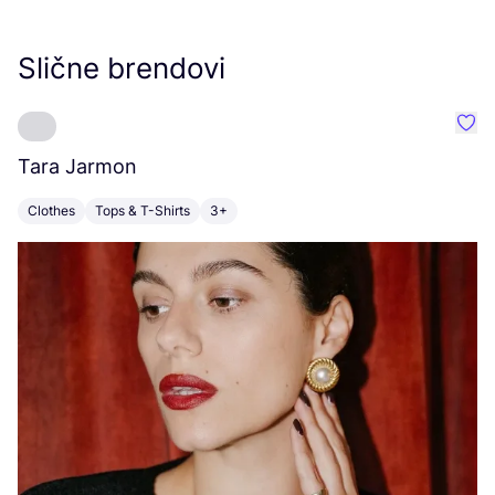
Slične brendovi
Favo
Tara Jarmon
A
Clothes
Tops & T-Shirts
3+
K