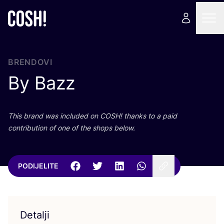
BRENDOVI
By Bazz
This brand was inclu­ded on
COSH
! than­ks to a paid
con­tri­bu­ti­on of one of the shops below.
PODIJELITE
Detalji