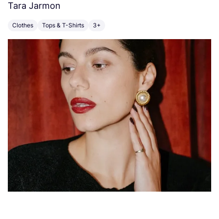
Tara Jarmon
A
Clothes
Tops & T-Shirts
3+
K