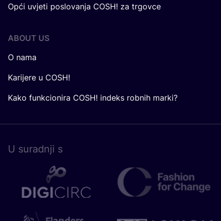
Opći uvjeti poslovanja COSH! za trgovce
ABOUT US
O nama
Karijere u COSH!
Kako funkcionira COSH! indeks robnih marki?
U surad­nji s