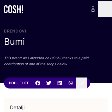
BRENDOVI
Bumi
This brand was inclu­ded on
COSH
! than­ks to a paid
con­tri­bu­ti­on of one of the shops below.
PODIJELITE
Detalji