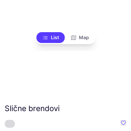
List
Map
Slične brendovi
Favo