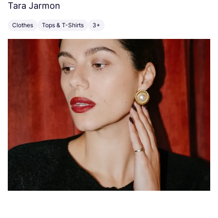
Tara Jarmon
A
Clothes
Tops & T-Shirts
3+
K