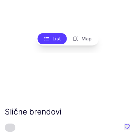
List
Map
Slične brendovi
Favo