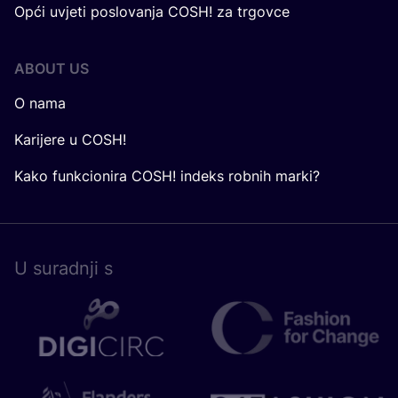
Opći uvjeti poslovanja COSH! za trgovce
ABOUT US
O nama
Karijere u COSH!
Kako funkcionira COSH! indeks robnih marki?
U surad­nji s