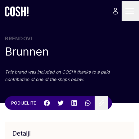
BRENDOVI
Brunnen
This brand was inclu­ded on
COSH
! than­ks to a paid
con­tri­bu­ti­on of one of the shops below.
PODIJELITE
Detalji