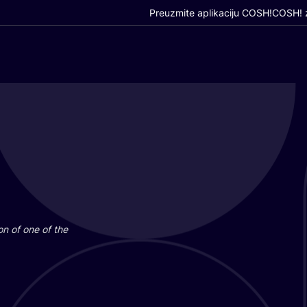
Preuzmite aplikaciju COSH!
COSH! z
i­on of one of the