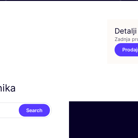
Detalji
Zadnja pr
Prodaj
nika
Search