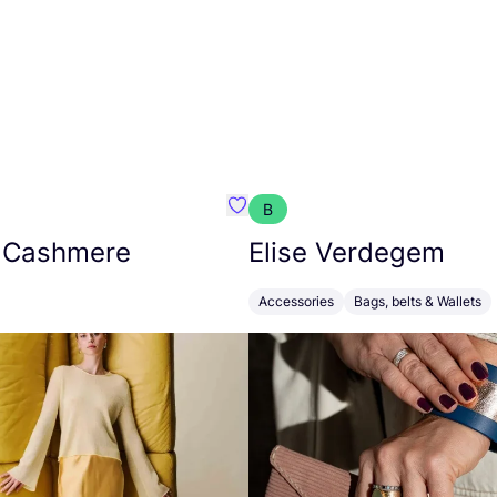
B
armon
Favorit Absolut Cashmere
 Cashmere
Elise Verdegem
Accessories
Bags, belts & Wallets