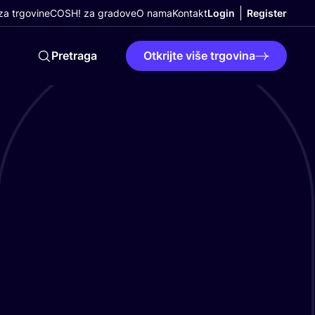
a trgovine
COSH! za gradove
O nama
Kontakt
Login
Register
Pretraga
Otkrijte više trgovina