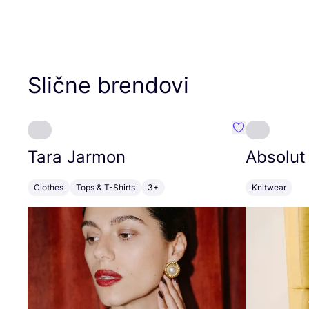
Slične brendovi
Favorit Tara J
Tara Jarmon
Absolut
Clothes
Tops & T-Shirts
3+
Knitwear