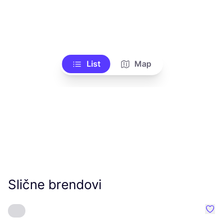
List
Map
Slične brendovi
Favo