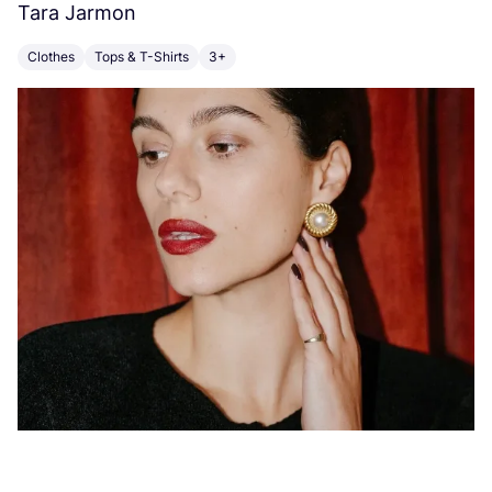
Tara Jarmon
A
Clothes
Tops & T-Shirts
3+
K