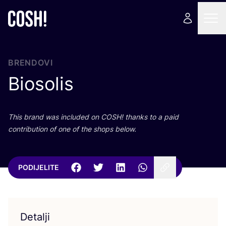
BRENDOVI
Biosolis
This brand was inclu­ded on
COSH
! than­ks to a paid
con­tri­bu­ti­on of one of the shops below.
PODIJELITE
Detalji