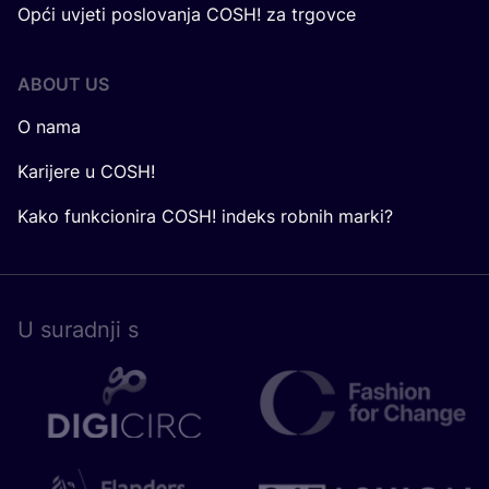
Opći uvjeti poslovanja COSH! za trgovce
ABOUT US
O nama
Karijere u COSH!
Kako funkcionira COSH! indeks robnih marki?
U surad­nji s