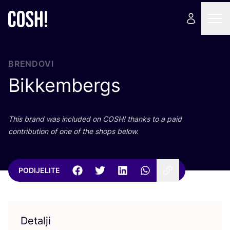
BRENDOVI
Bikkembergs
This brand was inclu­ded on
COSH
! than­ks to a paid
con­tri­bu­ti­on of one of the shops below.
PODIJELITE
Detalji