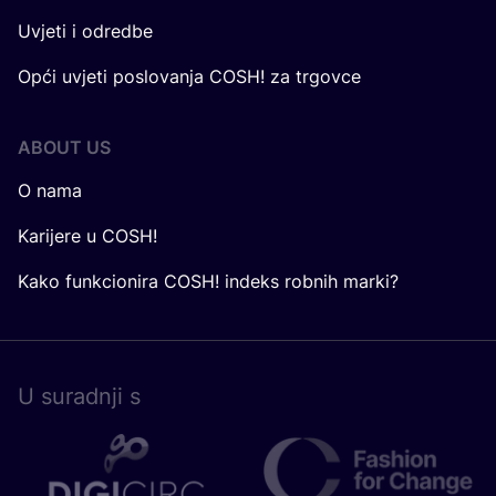
Uvjeti i odredbe
Opći uvjeti poslovanja COSH! za trgovce
ABOUT US
O nama
Karijere u COSH!
Kako funkcionira COSH! indeks robnih marki?
U surad­nji s