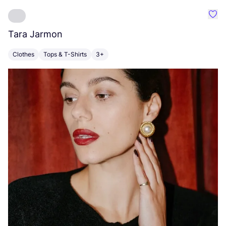
Favo
Tara Jarmon
A
Clothes
Tops & T-Shirts
3+
K