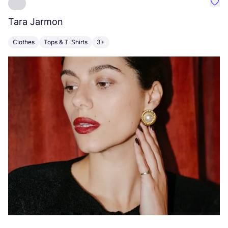
Favo
Tara Jarmon
A
Clothes
Tops & T-Shirts
3+
K