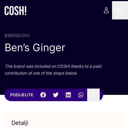
BRENDOVI
Ben’s Ginger
This brand was inclu­ded on
COSH
! than­ks to a paid
con­tri­bu­ti­on of one of the shops below.
PODIJELITE
Detalji