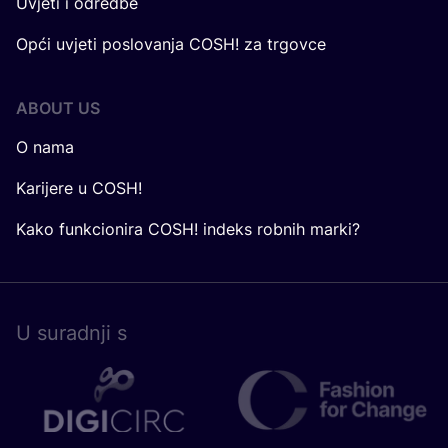
Uvjeti i odredbe
Opći uvjeti poslovanja COSH! za trgovce
ABOUT US
O nama
Karijere u COSH!
Kako funkcionira COSH! indeks robnih marki?
U surad­nji s