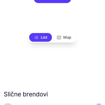
List
Map
Slične brendovi