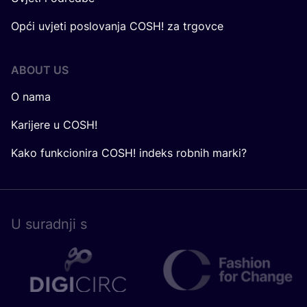
Opći uvjeti poslovanja COSH! za trgovce
ABOUT US
O nama
Karijere u COSH!
Kako funkcionira COSH! indeks robnih marki?
U surad­nji s