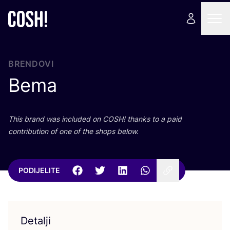
BRENDOVI
Bema
This brand was inclu­ded on
COSH
! than­ks to a paid
con­tri­bu­ti­on of one of the shops below.
PODIJELITE
Detalji