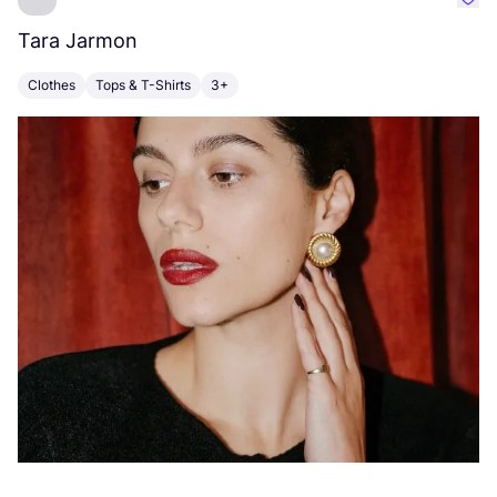
Favo
Tara Jarmon
A
Clothes
Tops & T-Shirts
3+
K