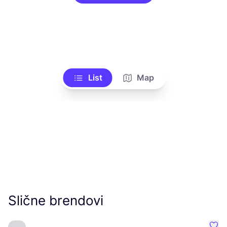
List
Map
Slične brendovi