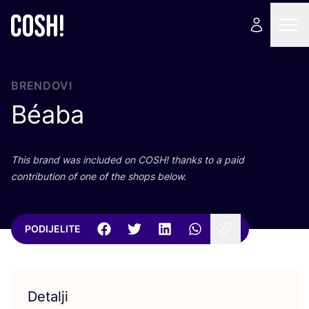
BRENDOVI
Béaba
This brand was inclu­ded on
COSH
! than­ks to a paid
con­tri­bu­ti­on of one of the shops below.
PODIJELITE
Detalji