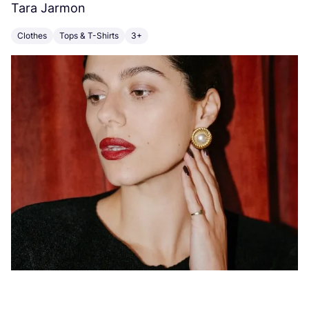
Tara Jarmon
A
Clothes
Tops & T-Shirts
3+
K