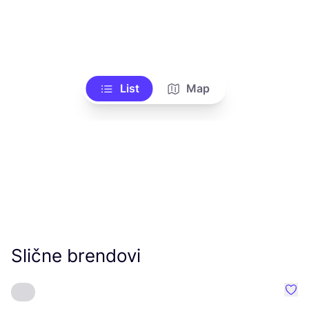
List
Map
Slične brendovi
Favo