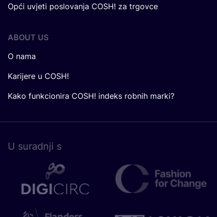
Opći uvjeti poslovanja COSH! za trgovce
ABOUT US
O nama
Karijere u COSH!
Kako funkcionira COSH! indeks robnih marki?
U surad­nji s