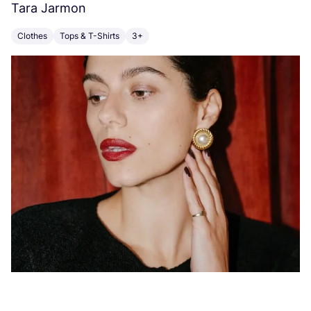
Tara Jarmon
A
Clothes
Tops & T-Shirts
3+
K