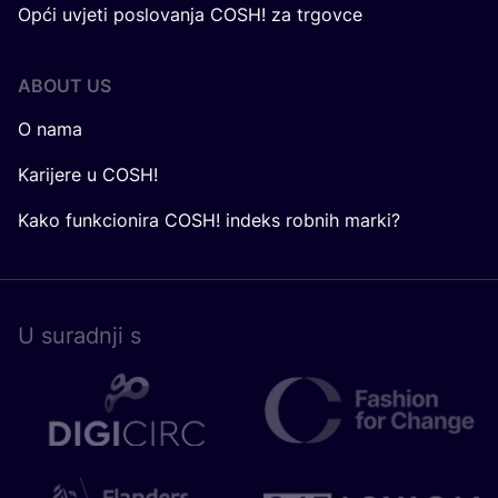
Opći uvjeti poslovanja COSH! za trgovce
ABOUT US
O nama
Karijere u COSH!
Kako funkcionira COSH! indeks robnih marki?
U surad­nji s