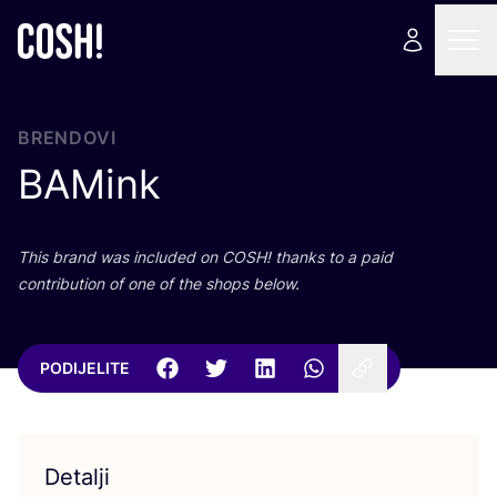
BRENDOVI
BAMink
This brand was inclu­ded on
COSH
! than­ks to a paid
con­tri­bu­ti­on of one of the shops below.
PODIJELITE
Detalji