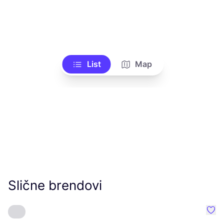
List
Map
Slične brendovi
Favo