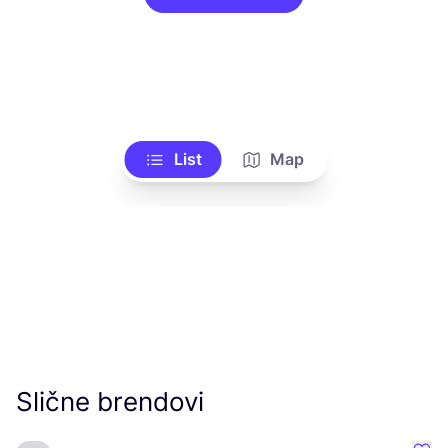
List
Map
Slične brendovi