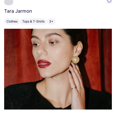
Favo
Tara Jarmon
A
Clothes
Tops & T-Shirts
3+
K