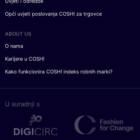
Uvjeti i odredbe
Opći uvjeti poslovanja COSH! za trgovce
ABOUT US
O nama
Karijere u COSH!
Kako funkcionira COSH! indeks robnih marki?
U surad­nji s