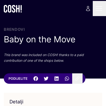
BRENDOVI
Baby on the Move
This brand was inclu­ded on
COSH
! than­ks to a paid
con­tri­bu­ti­on of one of the shops below.
PODIJELITE
Detalji