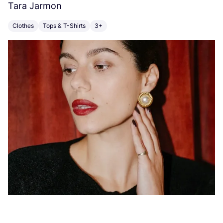
Tara Jarmon
A
Clothes
Tops & T-Shirts
3+
K