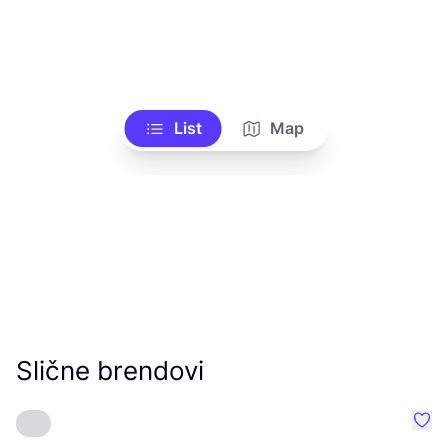
List
Map
Slične brendovi
Favo