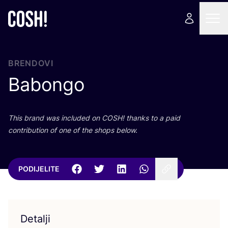
BRENDOVI
Babongo
This brand was inclu­ded on
COSH
! than­ks to a paid
con­tri­bu­ti­on of one of the shops below.
PODIJELITE
Detalji