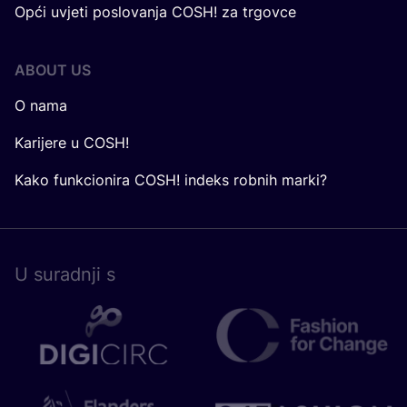
Opći uvjeti poslovanja COSH! za trgovce
ABOUT US
O nama
Karijere u COSH!
Kako funkcionira COSH! indeks robnih marki?
U surad­nji s