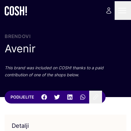
BRENDOVI
Avenir
This brand was inclu­ded on
COSH
! than­ks to a paid
con­tri­bu­ti­on of one of the shops below.
PODIJELITE
Detalji