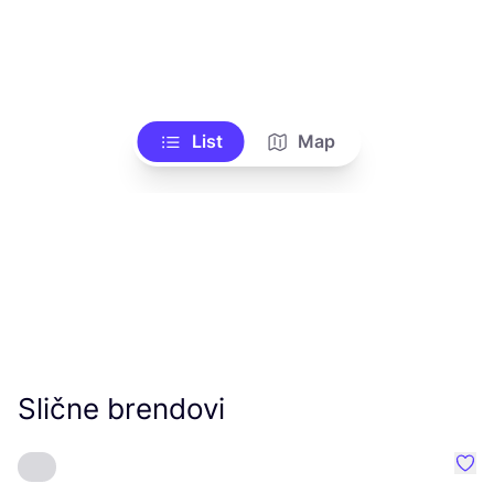
List
Map
Slične brendovi
Favo