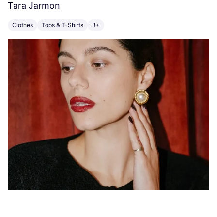
Tara Jarmon
A
Clothes
Tops & T-Shirts
3+
K