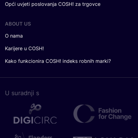
Opći uvjeti poslovanja COSH! za trgovce
ABOUT US
O nama
Karijere u COSH!
Kako funkcionira COSH! indeks robnih marki?
U surad­nji s