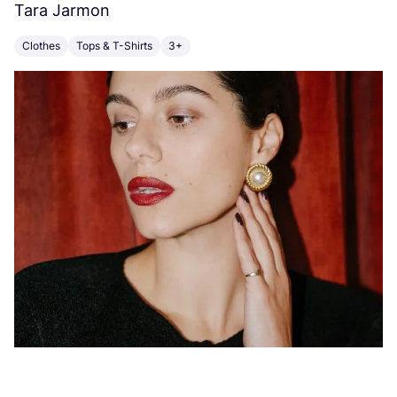
Tara Jarmon
A
Clothes
Tops & T-Shirts
3+
K