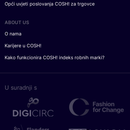
Opći uvjeti poslovanja COSH! za trgovce
ABOUT US
O nama
Karijere u COSH!
Kako funkcionira COSH! indeks robnih marki?
U surad­nji s