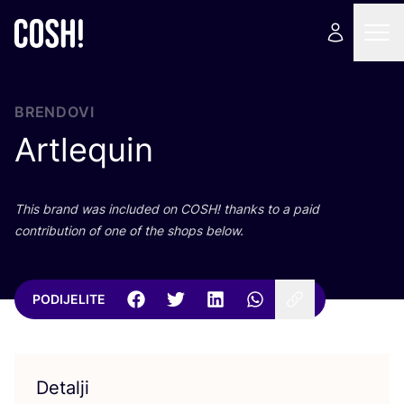
BRENDOVI
Artlequin
This brand was inclu­ded on
COSH
! than­ks to a paid
con­tri­bu­ti­on of one of the shops below.
PODIJELITE
Detalji