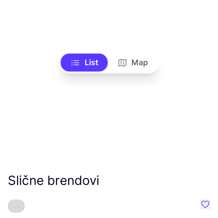
List
Map
Slične brendovi
Favo