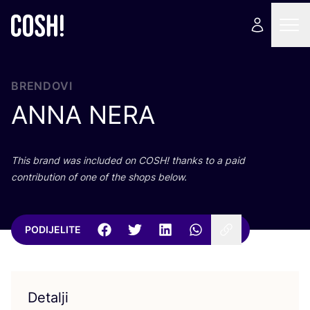
BRENDOVI
ANNA
NERA
This brand was inclu­ded on
COSH
! than­ks to a paid
con­tri­bu­ti­on of one of the shops below.
PODIJELITE
Detalji