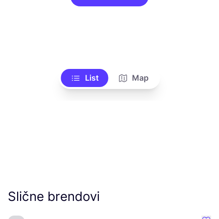
List
Map
Slične brendovi