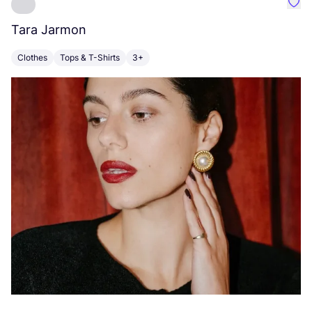
Favo
Tara Jarmon
A
Clothes
Tops & T-Shirts
3+
K