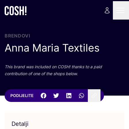
BRENDOVI
Anna Maria Textiles
This brand was inclu­ded on
COSH
! than­ks to a paid
con­tri­bu­ti­on of one of the shops below.
PODIJELITE
Detalji