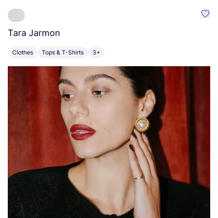
Favo
Tara Jarmon
A
Clothes
Tops & T-Shirts
3+
K