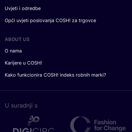
Uvjeti i odredbe
Opći uvjeti poslovanja COSH! za trgovce
ABOUT US
O nama
Karijere u COSH!
Kako funkcionira COSH! indeks robnih marki?
U surad­nji s