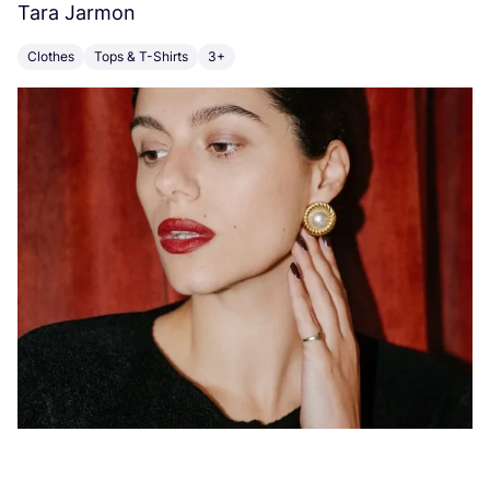
Tara Jarmon
A
Clothes
Tops & T-Shirts
3+
K