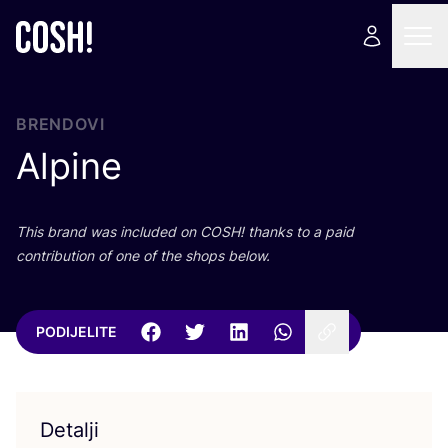
BRENDOVI
Alpine
This brand was inclu­ded on
COSH
! than­ks to a paid
con­tri­bu­ti­on of one of the shops below.
PODIJELITE
Detalji