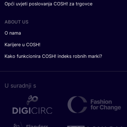
Opći uvjeti poslovanja COSH! za trgovce
ABOUT US
O nama
Karijere u COSH!
Kako funkcionira COSH! indeks robnih marki?
U surad­nji s