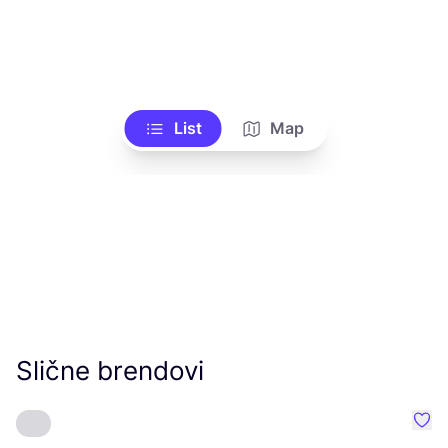
List
Map
Slične brendovi
Favo