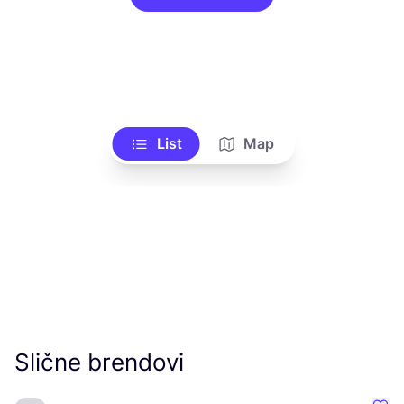
List
Map
Slične brendovi