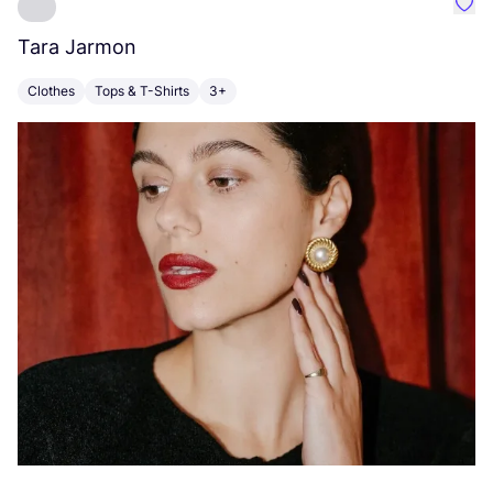
Favo
Tara Jarmon
A
Clothes
Tops & T-Shirts
3+
K