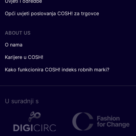
Uvjeti i odredbe
Opći uvjeti poslovanja COSH! za trgovce
ABOUT US
O nama
Karijere u COSH!
Kako funkcionira COSH! indeks robnih marki?
U surad­nji s