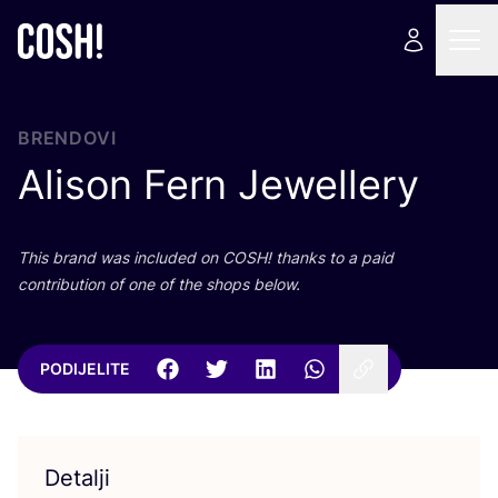
BRENDOVI
Alison Fern Jewellery
This brand was inclu­ded on
COSH
! than­ks to a paid
con­tri­bu­ti­on of one of the shops below.
PODIJELITE
Detalji