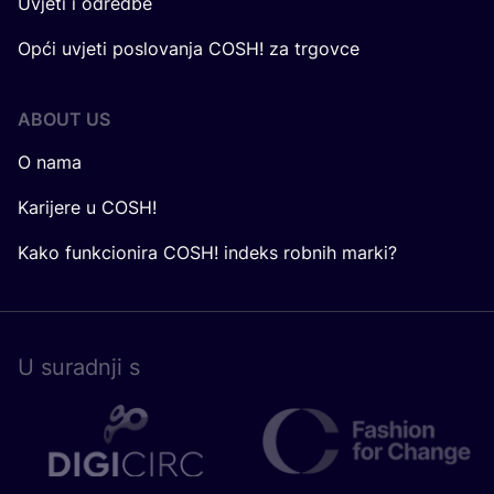
Uvjeti i odredbe
Opći uvjeti poslovanja COSH! za trgovce
ABOUT US
O nama
Karijere u COSH!
Kako funkcionira COSH! indeks robnih marki?
U surad­nji s