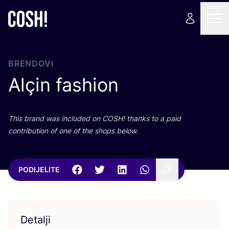
BRENDOVI
Alçin fashion
This brand was inclu­ded on
COSH
! than­ks to a paid
con­tri­bu­ti­on of one of the shops below.
PODIJELITE
Detalji