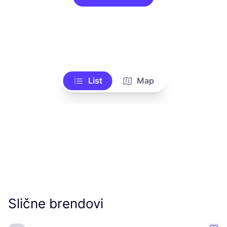
List
Map
Slične brendovi