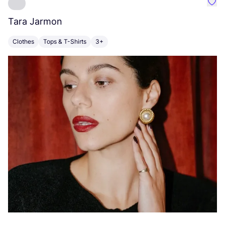
Favo
Tara Jarmon
A
Clothes
Tops & T-Shirts
3+
K