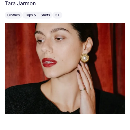
Tara Jarmon
A
Clothes
Tops & T-Shirts
3+
K