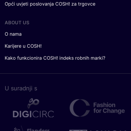
Opći uvjeti poslovanja COSH! za trgovce
ABOUT US
O nama
Karijere u COSH!
Kako funkcionira COSH! indeks robnih marki?
U surad­nji s