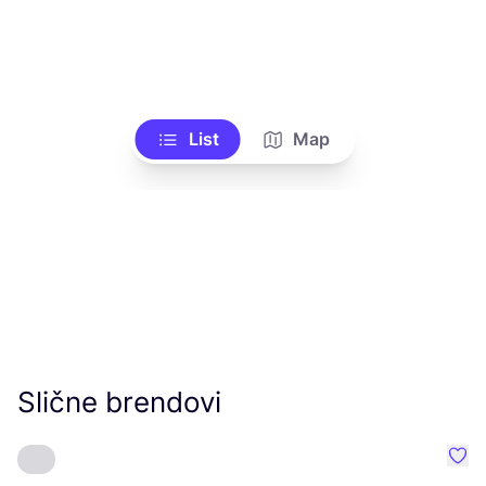
List
Map
Slične brendovi
Favo