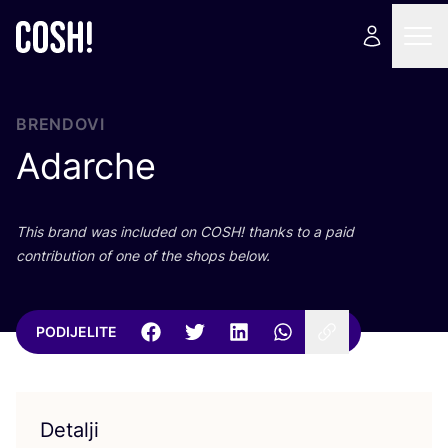
BRENDOVI
Adarche
This brand was inclu­ded on
COSH
! than­ks to a paid
con­tri­bu­ti­on of one of the shops below.
PODIJELITE
Detalji