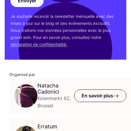
Envoyer
Je sou­haite rece­voir la news­let­ter men­suelle avec des
mises à jour sur le blog et des évé­ne­ments exclu­sifs.
Nous trai­tons vos don­nées per­son­nelles avec le plus
grand soin. Pour en savoir plus, consul­tez notre
décla­ra­tion de confidentialité.
Organisé par
Natacha
Cadonici
En savoir plus
Kolenmarkt 62,
Brussel
Erratum