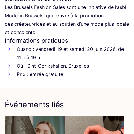
Les Brus­sels Fashion Sales sont une ini­tia­tive de l’as­bl
Mode-in.Brussels, qui œuvre à la pro­mo­tion
des créateur·rices et au sou­tien d’une mode plus locale
et consciente.
Informations pratiques
Quand : ven­dre­di
19
et same­di
20
juin
2026
, de
11
h à
19
h
Où : Sint-Gorik­shal­len, Bruxelles
Prix : entrée gratuite
Événements liés