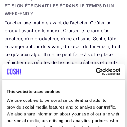
ET SI ON ÉTEI­GNAIT LES ÉCRANS LE TEMPS D’UN
WEEK-END ?
Tou­cher une matière avant de l’a­che­ter. Goû­ter un
pro­duit avant de le choi­sir. Croi­ser le regard d’un
créa­teur, d’un pro­duc­teur, d’une arti­sane. Sen­tir, tâter,
échan­ger autour du vivant, du local, du fait-main, tout
ce qu’au­cun algo­rithme ne peut faire à votre place.
Déni­cher des pépites de tis­sus de créa­teurs et peut-
être lais­ser l’en­vie de créer vous sai­sir à votre
tour.
Les
19
et
20
juin, les Halles Saint-Géry accueillent les
This website uses cookies
Brus­sels Fashion Sales, aux côtés du nou­veau Mar­ché
We use cookies to personalise content and ads, to
Saint-Géry, désor­mais ins­tal­lé en per­ma­nence sous les
provide social media features and to analyse our traffic.
Halles.
We also share information about your use of our site with
Un week-end réunis­sant créateur·rices
de mode, de
our social media, advertising and analytics partners who
bijoux et d’ac­ces­soires
ain­si qu’une sélec­tion