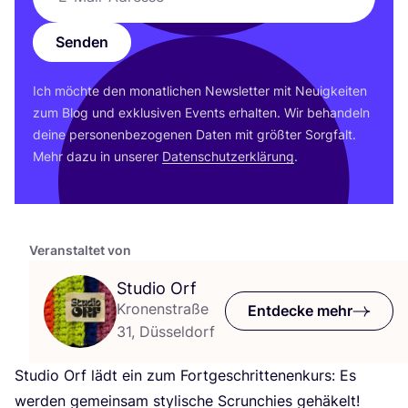
Senden
Ich möch­te den monat­li­chen News­let­ter mit Neu­ig­kei­ten
zum Blog und exklu­si­ven Events erhal­ten. Wir behan­deln
dei­ne per­so­nen­be­zo­ge­nen Daten mit größ­ter Sorg­falt.
Mehr dazu in unse­rer
Daten­schutz­er­klä­rung
.
Veranstaltet von
Studio Orf
Kronenstraße
Entdecke mehr
31, Düsseldorf
Stu­dio Orf lädt ein zum Fort­ge­schrit­te­nen­kurs: Es
wer­den gemein­sam sty­li­sche Scrun­chies gehäkelt!