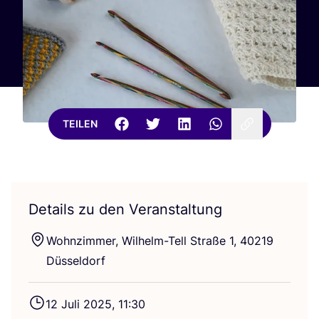
TEILEN
Details zu den Veranstaltung
Wohn­zim­mer, Wil­helm-Tell Stra­ße
1
,
40219
Düsseldorf
12
Juli
2025
,
11
:
30