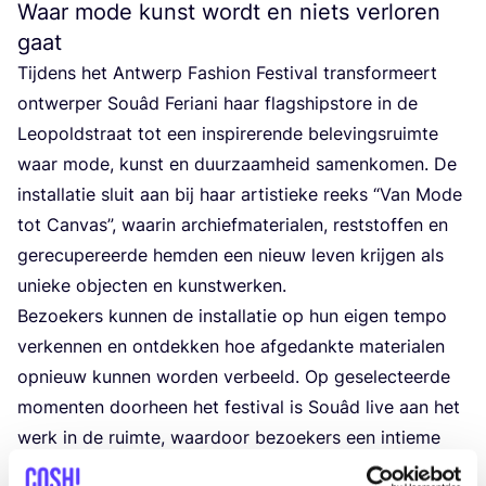
Waar mode kunst wordt en niets verloren
gaat
Tij­dens het Ant­werp Fashion Fes­ti­val trans­for­meert
ont­wer­per Souâd Feria­ni haar flag­ship­s­to­re in de
Leo­pold­stra­at tot een inspi­re­ren­de bele­ving­sru­im­te
waar mode, kunst en duurzaam­heid samen­ko­men. De
instal­la­tie sluit aan bij haar artis­tie­ke reeks
“
Van Mode
tot Can­vas”, waa­r­in archief­ma­te­ria­len, rest­stof­fen en
gerecup­er­e­er­de hem­den een nieuw leven kri­j­gen als
unie­ke objec­ten en kunstwerken.
Bez­oe­kers kun­nen de instal­la­tie op hun eigen tem­po
ver­ken­nen en ont­dek­ken hoe afge­dank­te mate­ria­len
opnieuw kun­nen wor­den ver­beeld. Op gesel­ec­teer­de
momen­ten door­heen het fes­ti­val is Souâd live aan het
werk in de ruim­te, waar­door bez­oe­kers een intie­me
blik kri­j­gen op haar crea­tie­ve proces.