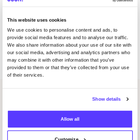
Een krach­ti­ge her­in­ne­ring dat in de mode het ein­de
van het ene ver­haal altijd het begin van een ander
This website uses cookies
kan zijn.
Praktische Informatie
We use cookies to personalise content and ads, to
provide social media features and to analyse our traffic.
Wan­neer:
4
–
7
juni
2026
,
10
:
00
–
18
:
00
We also share information about your use of our site with
Waar:
Souâd Feria­ni Flag­ship­s­to­re, Leo­pold­stra­
our social media, advertising and analytics partners who
at, Antwerpen
may combine it with other information that you’ve
Prijs:
Gratis
provided to them or that they’ve collected from your use
of their services.
Ähnliche Veranstaltungen
Show details
Allow all
Customize