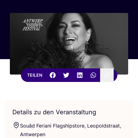
TEILEN
Details zu den Veranstaltung
Souâd Feria­ni Flag­ship­s­to­re, Leo­pold­stra­at,
Antwerpen