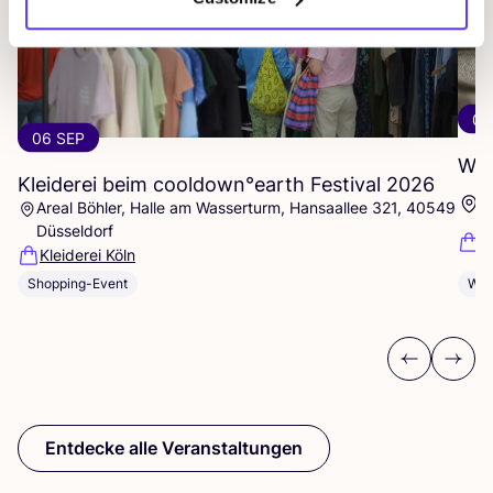
09
06 SEP
Wor
Kleiderei beim cooldown°earth Festival
2026
O
Areal Böhler, Halle am Wasserturm, Hansaallee 321, 40549
Düsseldorf
J
Kleiderei Köln
Wor
Shopping-Event
Previous
Next
Entdecke alle Veranstaltungen