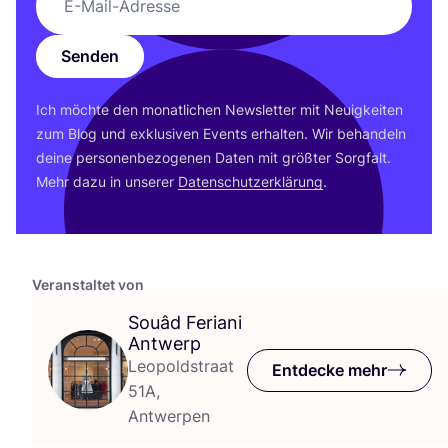
Senden
Ich möch­te den monat­li­chen News­let­ter mit Neu­ig­kei­ten
zum Blog und exklu­si­ven Events erhal­ten. Wir behan­deln
dei­ne per­so­nen­be­zo­ge­nen Daten mit größ­ter Sorg­falt.
Mehr dazu in unse­rer
Daten­schutz­er­klä­rung
.
Veranstaltet von
Souâd Feriani
Antwerp
Leopoldstraat
Entdecke mehr
51A,
Antwerpen